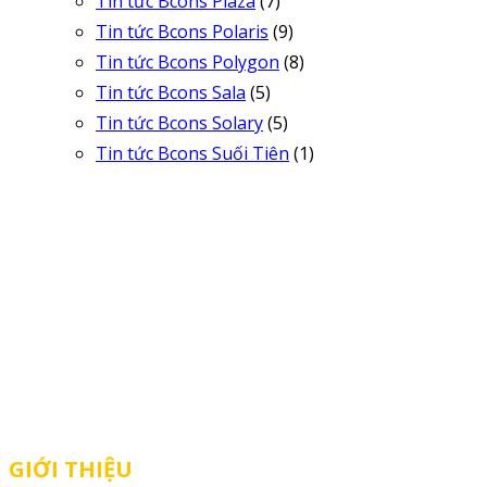
Tin tức Bcons Plaza
(7)
Tin tức Bcons Polaris
(9)
Tin tức Bcons Polygon
(8)
Tin tức Bcons Sala
(5)
Tin tức Bcons Solary
(5)
Tin tức Bcons Suối Tiên
(1)
Bcons Ps Land được thành lập chính thức vào tháng 3 năm 2022
với định hướng phát triển thành chủ đầu tư căn hộ vừa túi tiền
hàng đầu phía nam
GIỚI THIỆU