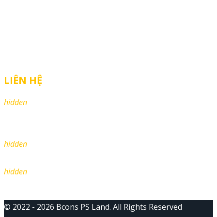
BCONS CITY
BCONS SOLARY
BCONS UNI VALLEY
LIÊN HỆ
hidden
Địa chỉ: Bcons Tower 1 – 176/1 -176/3 Nguyễn Văn Thương, P.
Thạnh Mỹ Tây, TP HCM
hidden
Tel:
0932 394 940
hidden
Email: sale.bcons@gmail.com
© 2022 - 2026 Bcons PS Land. All Rights Reserved