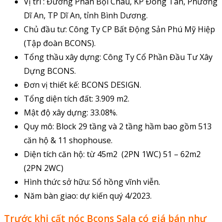
Vị trí : Đường Phan Bội Châu, KP Đông Tân, Phường
Dĩ An, TP Dĩ An, tỉnh Bình Dương.
Chủ đầu tư: Công Ty CP Bất Động Sản Phú Mỹ Hiệp
(Tập đoàn BCONS).
Tổng thầu xây dựng: Công Ty Cổ Phần Đầu Tư Xây
Dựng BCONS.
Đơn vị thiết kế: BCONS DESIGN.
Tổng diện tích đất: 3.909 m2.
Mật độ xây dựng: 33.08%.
Quy mô: Block 29 tầng và 2 tầng hầm bao gồm 513
căn hộ & 11 shophouse.
Diện tích căn hộ: từ 45m2 (2PN 1WC) 51 – 62m2
(2PN 2WC)
Hình thức sở hữu: Sổ hồng vĩnh viễn.
Năm bàn giao: dự kiến quý 4/2023.
Trước khi cất nóc Bcons Sala có giá bán như