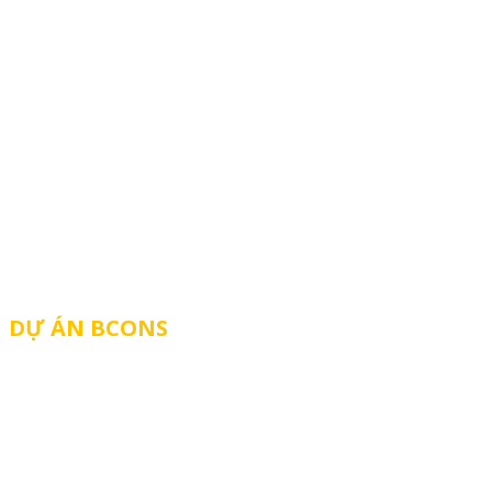
TIN TỨC
TUYỂN DỤNG
CHO THUÊ
TIẾN ĐỘ DỰ ÁN
BCONS 101
CHÍNH SÁCH BẢO MẬT THÔNG TIN
DỰ ÁN BCONS
BCONS ASAHI
BCONS NEWSKY
BCONS CENTER CITY