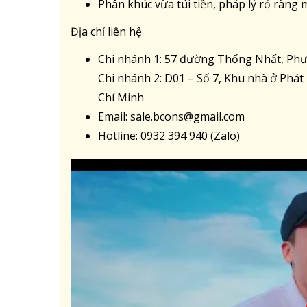
Phân khúc vừa túi tiền, pháp lý rỏ ràng
Địa chỉ liên hệ
Chi nhánh 1: 57 đường Thống Nhất, Ph
Chi nhánh 2: D01 – Số 7, Khu nhà ở Ph
Chí Minh
Email: sale.bcons@gmail.com
Hotline: 0932 394 940 (Zalo)