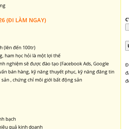
àng
26 (ĐI LÀM NGAY)
C
h (lên đến 100tr)
g, ham học hỏi là một lợi thế
kinh nghiệm sẽ được đào tạo (Facebook Ads, Google
Đ
ư vấn bán hàng, kỹ năng thuyết phục, kỹ năng đăng tin
đ
 sản , chứng chỉ môi giới bất động sản
đ
inh bạch
iệu quả kinh doanh