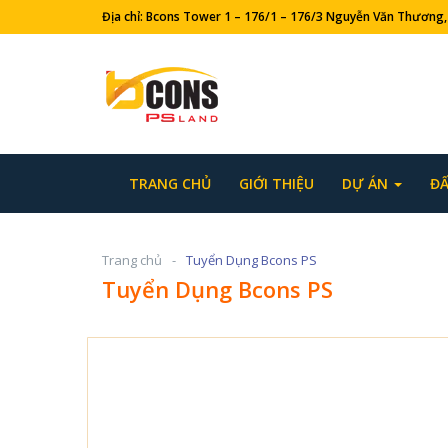
Địa chỉ: Bcons Tower 1 – 176/1 – 176/3 Nguyễn Văn Thươ
TRANG CHỦ
GIỚI THIỆU
DỰ ÁN
ĐẤ
Trang chủ
Tuyển Dụng Bcons PS
Tuyển Dụng Bcons PS