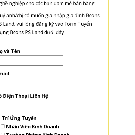
ghề nghiệp cho các bạn đam mê bán hàng
uý anh/chị có muốn gia nhập gia đình Bcons
S Land, vui lòng đăng ký vào Form Tuyển
ụng Bcons PS Land dưới đây
ọ và Tên
mail
ố Điện Thoại Liên Hệ
ị Trí Ứng Tuyển
Nhân Viên Kinh Doanh