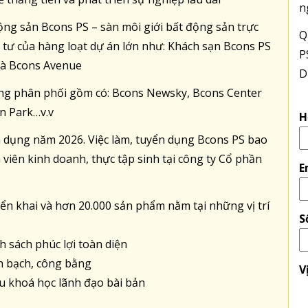
n
ộng sản Bcons PS – sàn môi giới bất động sản trực
Q
tư của hàng loạt dự án lớn như: Khách sạn Bcons PS
P
à Bcons Avenue
D
ng phân phối gồm có: Bcons Newsky, Bcons Center
en Park…v.v
H
 dụng năm 2026. Việc làm, tuyển dụng Bcons PS bao
viên kinh doanh, thực tập sinh tại công ty Cổ phần
E
ển khai và hơn 20.000 sản phẩm nằm tại những vị trí
S
h sách phúc lợi toàn diện
h bạch, công bằng
V
u khoá học lãnh đạo bài bản