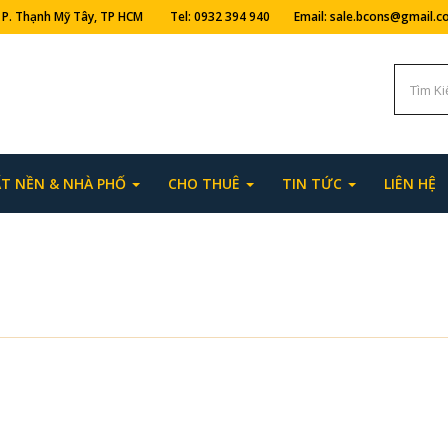
ng, P. Thạnh Mỹ Tây, TP HCM Tel: 0932 394 940 Email: sale.bcons@gmail.
T NỀN & NHÀ PHỐ
CHO THUÊ
TIN TỨC
LIÊN HỆ