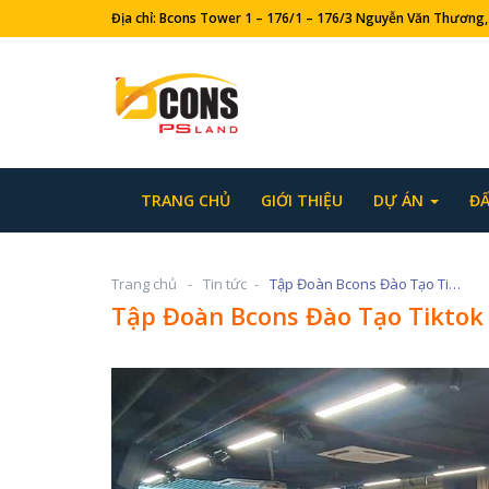
Địa chỉ: Bcons Tower 1 – 176/1 – 176/3 Nguyễn Văn Thươ
TRANG CHỦ
GIỚI THIỆU
DỰ ÁN
ĐẤ
Trang chủ
Tin tức
Tập Đoàn Bcons Đào Tạo Tiktok Marketing 01 Bất Động Sản
Tập Đoàn Bcons Đào Tạo Tiktok