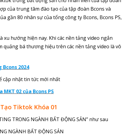
iktok trong bất động sản cho nhân viên của tập đoàn
hợp của trung tâm đào tạo của tập đoàn Bcons và
 của gần 80 nhân sự của tổng công ty Bcons, Bcons PS,
và xu hướng hiện nay. Khi các nền tảng video ngắn
m quảng bá thương hiệu trên các nền tảng video là vô
g Bcons 2024
 cập nhật tin tức mới nhất
a MKT 02 của Bcons PS
Tạo Tiktok Khóa 01
KETING TRONG NGÀNH BẤT ĐỘNG SẢN” như sau
RONG NGÀNH BẤT ĐỘNG SẢN