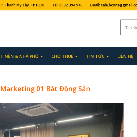
ng, P. Thạnh Mỹ Tây, TP HCM Tel: 0932 394 940 Email: sale.bcons@gmail.
T NỀN & NHÀ PHỐ
CHO THUÊ
TIN TỨC
LIÊN HỆ
 Marketing 01 Bất Động Sản