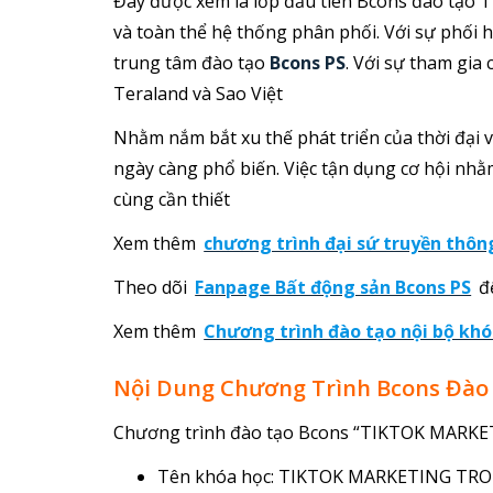
Đây được xem là lớp đầu tiên Bcons đào tạo T
và toàn thể hệ thống phân phối. Với sự phối 
trung tâm đào tạo
Bcons PS
. Với sự tham gia
Teraland và Sao Việt
Nhằm nắm bắt xu thế phát triển của thời đại 
ngày càng phổ biến. Việc tận dụng cơ hội nhằ
cùng cần thiết
Xem thêm
chương trình đại sứ truyền thôn
Theo dõi
Fanpage Bất động sản Bcons PS
để
Xem thêm
Chương trình đào tạo nội bộ khó
Nội Dung Chương Trình Bcons Đào 
Chương trình đào tạo Bcons “TIKTOK MAR
Tên khóa học: TIKTOK MARKETING T