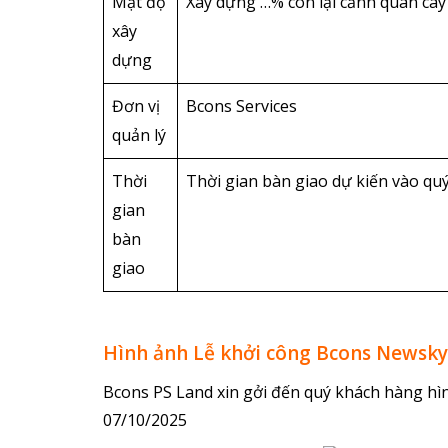
Mật độ
Xây dựng …% còn lại cảnh quan câ
xây
dựng
Đơn vị
Bcons Services
quản lý
Thời
Thời gian bàn giao dự kiến vào qu
gian
bàn
giao
Hình ảnh Lễ khởi công Bcons Newsk
Bcons PS Land xin gởi đến quý khách hàng hì
07/10/2025