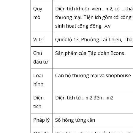
Quy
Diện tích khuôn viên …m2, có … th
mô
thương mại. Tiện ích gồm có: công 
sinh hoạt cộng đồng…v.v
Vị trí
Quốc lộ 13, Phường Lái Thiêu, Th
Chủ
Sản phẩm của Tập đoàn Bcons
đầu tư
Loại
Căn hộ thương mại và shophouse
hình
Diện
Diện tích từ …m2 đến …m2
tích
Pháp lý
Sổ hồng từng căn