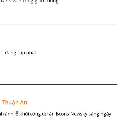
y xanh và đường giao thông
ý …đang cập nhật
y Thuận An
nh ảnh lễ khởi công dự án Bcons Newsky sáng ngày