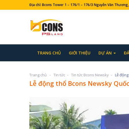
Địa chỉ: Bcons Tower 1 – 176/1 – 176/3 Nguyễn Văn Thươ
TRANG CHỦ
GIỚI THIỆU
DỰ ÁN
ĐẤ
Trang chủ
Tin tức
Tin tức Bcons Newsky
Lễ động thổ Bcons Newsky Quốc