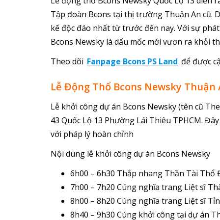
Lễ động thổ Bcons Newsky Quốc Lộ 13 diễn ra
Tập đoàn Bcons tại thị trường Thuận An cũ. D
kế độc đáo nhất từ trước đến nay. Với sự ph
Bcons Newsky là dấu mốc mới vươn ra khỏi th
Theo dõi
Fanpage Bcons PS Land
để được cậ
Lễ Động Thổ Bcons Newsky Thuận 
Lễ khởi công dự án Bcons Newsky (tên cũ The 
43 Quốc Lộ 13 Phường Lái Thiêu TPHCM. Đây 
với pháp lý hoàn chỉnh
Nội dung lễ khởi công dự án Bcons Newsky
6h00 – 6h30 Thắp nhang Thần Tài Thổ 
7h00 – 7h20 Cúng nghĩa trang Liệt sĩ T
8h00 – 8h20 Cúng nghĩa trang Liệt sĩ T
8h40 – 9h30 Cúng khởi công tại dự án 