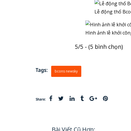
Lễ động thổ Bc
Hình ảnh lễ khởi c
5/5 - (5 bình chọn)
Tags:
bcons newsky
Share:
Bài Viết Cũ Hơn: