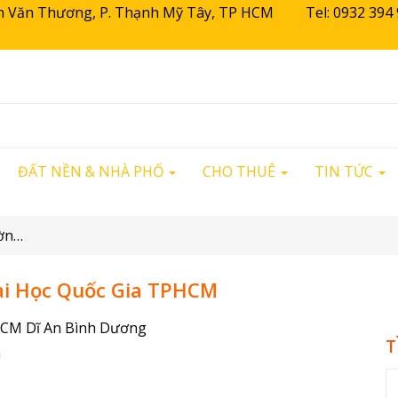
guyễn Văn Thương, P. Thạnh Mỹ Tây, TP HCM Tel: 0932 3
ĐẤT NỀN & NHÀ PHỐ
CHO THUÊ
TIN TỨC
Danh Sách Các Trường Thuộc Đại Học Quốc Gia TPHCM
ại Học Quốc Gia TPHCM
T
n