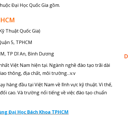
thuộc Đại Học Quốc Gia gồm.
TPHCM
Kỹ Thuật Quốc Gia)
, Quận 5, TPHCM
CM, TP Dĩ An, Bình Dương
D
nhất Việt Nam hiện tại. Ngành nghề đào tạo trãi dài
giao thông, địa chất, môi trường…v.v
y hàng đầu tại Việt Nam về lĩnh vực kỹ thuật. Vì thế,
ối cao. Và trường nổi tiếng về việc đào tạo chuẩn
cùng Đại Học Bách Khoa TPHCM