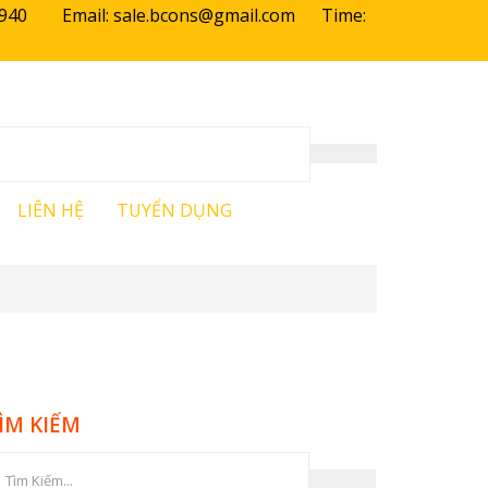
94 940 Email: sale.bcons@gmail.com Time:
LIÊN HỆ
TUYỂN DỤNG
ÌM KIẾM