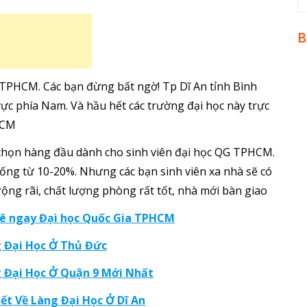
B
 TPHCM. Các bạn đừng bất ngờ! Tp Dĩ An tỉnh Bình
vực phía Nam. Và hầu hết các trường đại học này trực
HCM
chọn hàng đầu dành cho sinh viên đại học QG TPHCM.
thống từ 10-20%. Nhưng các bạn sinh viên xa nhà sẽ có
rộng rãi, chất lượng phòng rất tốt, nhà mới bàn giao
uê ngay Đại học Quốc Gia TPHCM
 Đại Học Ở Thủ Đức
 Đại Học Ở Quận 9 Mới Nhất
ết Về Làng Đại Học Ở Dĩ An