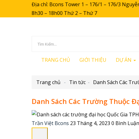
Địa chỉ: Bcons Tower 1 – 176/1 – 176/3 N
8h30 – 18h00 Thứ 2 – Thứ 7
TRANG CHỦ
GIỚI THIỆU
DỰ ÁN
Trang chủ
Tin tức
Danh Sách Các Trường Thuộc Đ
Trần Việt Bcons
23 Tháng 4, 2023
0 Bình Luậ