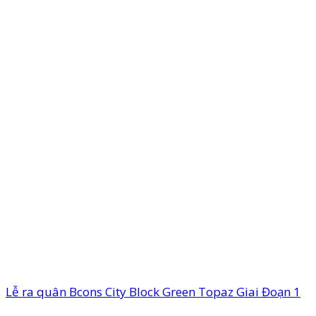
Lễ ra quân Bcons City Block Green Topaz Giai Đoạn 1