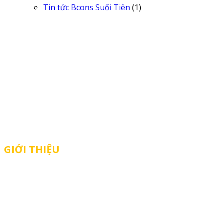
Tin tức Bcons Suối Tiên
(1)
Bcons Ps Land được thành lập chính thức vào tháng 3 năm 2022
với định hướng phát triển thành chủ đầu tư căn hộ vừa túi tiền
hàng đầu phía nam
GIỚI THIỆU
TIN TỨC
TUYỂN DỤNG
CHO THUÊ